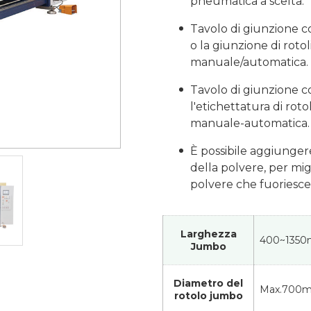
pneumatica a scelta.
Tavolo di giunzione c
o la giunzione di roto
manuale/automatica.
Tavolo di giunzione c
l'etichettatura di roto
manuale-automatica.
È possibile aggiungere
della polvere, per mig
polvere che fuoriesce
Larghezza
400~135
Jumbo
Diametro del
Max.700
rotolo jumbo