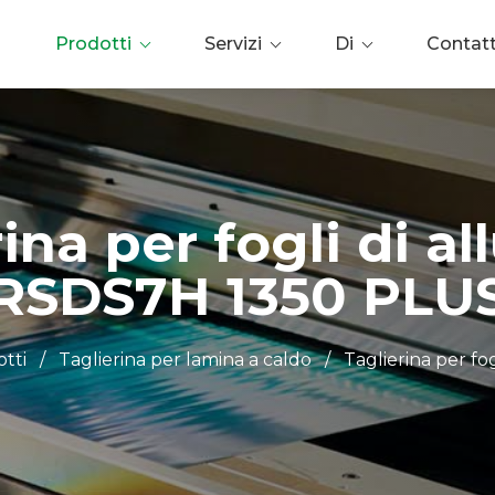
Prodotti
Servizi
Di
Contat
ina per fogli di a
RSDS7H 1350 PLU
tti
/
Taglierina per lamina a caldo
/
Taglierina per fog