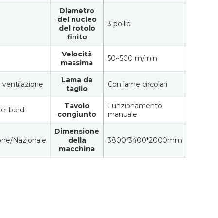
Diametro
del nucleo
3 pollici
del rotolo
finito
Velocità
50~500 m/min
massima
Lama da
i ventilazione
Con lame circolari
taglio
Tavolo
Funzionamento
ei bordi
congiunto
manuale
Dimensione
one/Nazionale
della
3800*3400*2000mm
macchina