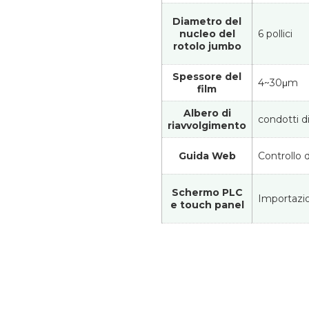
Diametro del
nucleo del
6 pollici
rotolo jumbo
Spessore del
4~30μm
film
Albero di
condotti d
riavvolgimento
Guida Web
Controllo d
Schermo PLC
Importazi
e touch panel