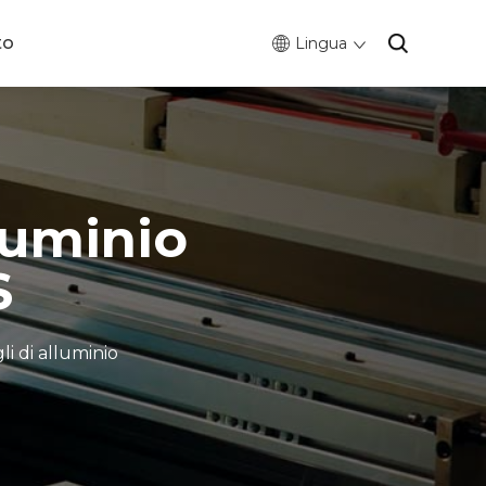
to
Lingua
lluminio
S
li di alluminio
0