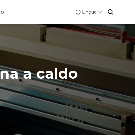
to
Lingua
na a caldo