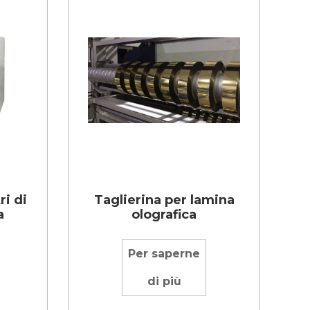
ri di
Taglierina per lamina
a
olografica
Per saperne
di più