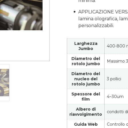
minima.
APPLICAZIONE VERSATIL
lamina olografica, la
personalizzabili.
Larghezza
400-800
Jumbo
Diametro del
Massimo 
rotolo jumbo
Diametro del
nucleo del
3 pollici
rotolo jumbo
Spessore del
4~30um
film
Albero di
condotti d
riavvolgimento
Guida Web
Controllo d