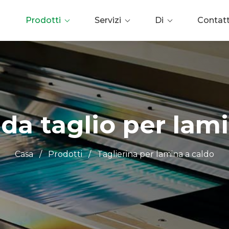
Prodotti
Servizi
Di
Contat
da taglio per lami
Casa
/
Prodotti
/
Taglierina per lamina a caldo
0