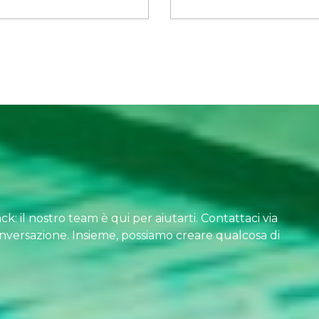
k: il nostro team è qui per aiutarti. Contattaci via
onversazione. Insieme, possiamo creare qualcosa di