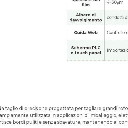
4~30μm
film
Albero di
condotti d
riavvolgimento
Guida Web
Controllo d
Schermo PLC
Importazi
e touch panel
taglio di precisione progettata per tagliare grandi rotoli 
ampiamente utilizzata in applicazioni di imballaggio, elet
antisce bordi puliti e senza sbavature, mantenendo al co