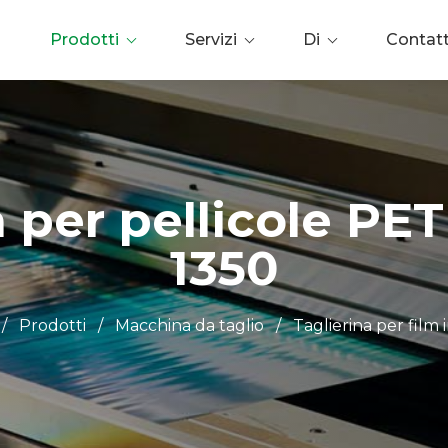
Prodotti
Servizi
Di
Contat
a per pellicole PE
1350
/
Prodotti
/
Macchina da taglio
/
Taglierina per film 