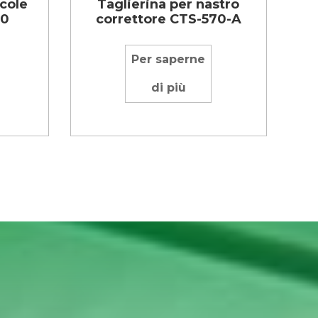
icole
Taglierina per nastro
50
correttore CTS-570-A
Per saperne
di più