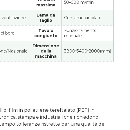
50~500 m/min
massima
Lama da
i ventilazione
Con lame circolari
taglio
Tavolo
Funzionamento
ei bordi
congiunto
manuale
Dimensione
one/Nazionale
della
3800*3400*2000(mm)
macchina
di film in polietilene tereftalato (PET) in
tronica, stampa e industriali che richiedono
ntempo tolleranze ristrette per una qualità del