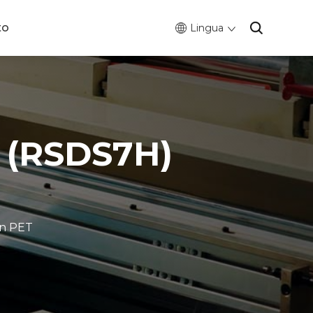
to
Lingua
T (RSDS7H)
in PET
0