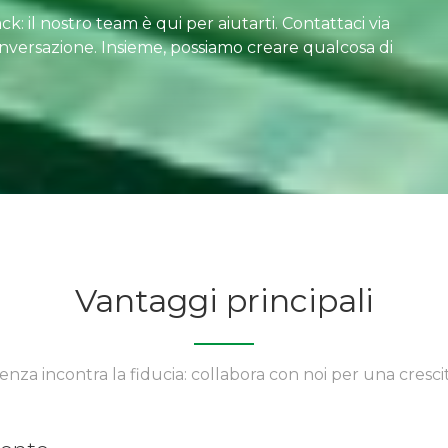
k: il nostro team è qui per aiutarti. Contattaci via
onversazione. Insieme, possiamo creare qualcosa di
Vantaggi principali
enza incontra la fiducia: collabora con noi per una crescit