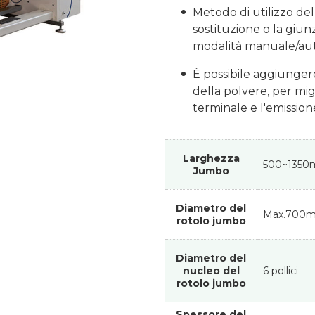
Metodo di utilizzo dell
sostituzione o la giun
modalità manuale/au
È possibile aggiungere
della polvere, per mig
terminale e l'emission
Larghezza
500~135
Jumbo
Diametro del
Max.700
rotolo jumbo
Diametro del
nucleo del
6 pollici
rotolo jumbo
Spessore del