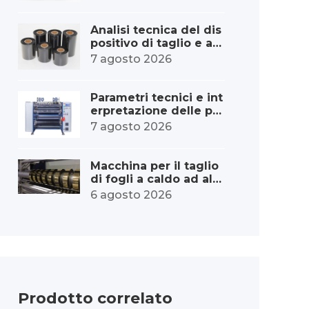
dei materiali di consu
mo per la stampa di e
tichette.
Analisi tecnica del dis
positivo di taglio e av
volgimento del nastro
7 agosto 2026
a trasferimento termi
co
Parametri tecnici e int
erpretazione delle pre
stazioni della macchin
7 agosto 2026
a per il taglio ad alta v
elocità del nastro
Macchina per il taglio
di fogli a caldo ad alta
velocità – aumento di
6 agosto 2026
capacità
Prodotto correlato