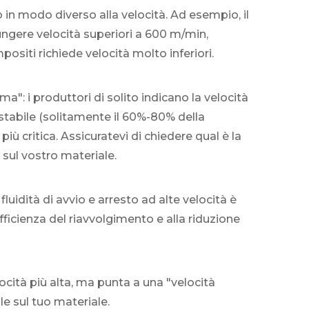
no in modo diverso alla velocità. Ad esempio, il
giungere velocità superiori a 600 m/min,
positi richiede velocità molto inferiori.
a": i produttori di solito indicano la velocità
tabile (solitamente il 60%-80% della
iù critica. Assicuratevi di chiedere qual è la
 sul vostro materiale.
fluidità di avvio e arresto ad alte velocità è
fficienza del riavvolgimento e alla riduzione
cità più alta, ma punta a una "velocità
e sul tuo materiale.