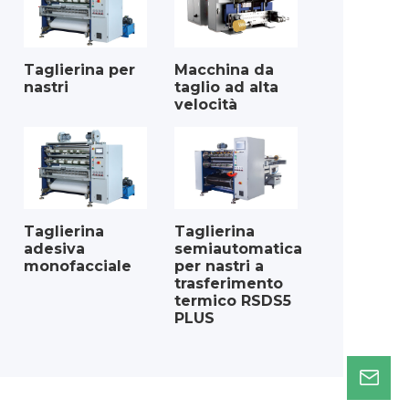
Taglierina per
Macchina da
nastri
taglio ad alta
velocità
Taglierina
Taglierina
adesiva
semiautomatica
monofacciale
per nastri a
trasferimento
termico RSDS5
PLUS