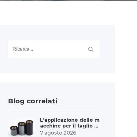
Blog correlati
L'applicazione delle m
acchine per il taglio d
ei nastri nell'industria
7 agosto 2026