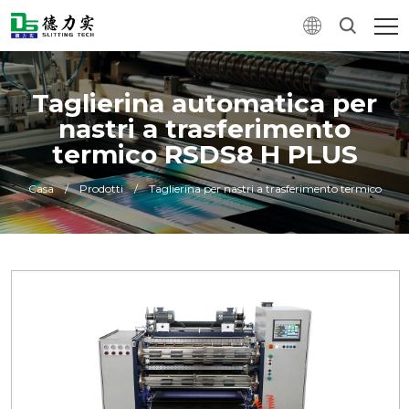
Taglierina automatica per
nastri a trasferimento
termico RSDS8 H PLUS
Casa
/
Prodotti
/
Taglierina per nastri a trasferimento termico
0