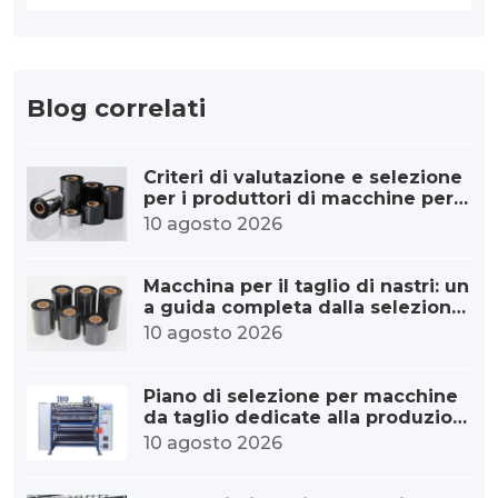
Blog correlati
Criteri di valutazione e selezione
per i produttori di macchine per il
taglio di nastri
10 agosto 2026
Macchina per il taglio di nastri: un
a guida completa dalla selezione
alla messa in servizio.
10 agosto 2026
Piano di selezione per macchine
da taglio dedicate alla produzion
e di nastri per codici a barre
10 agosto 2026