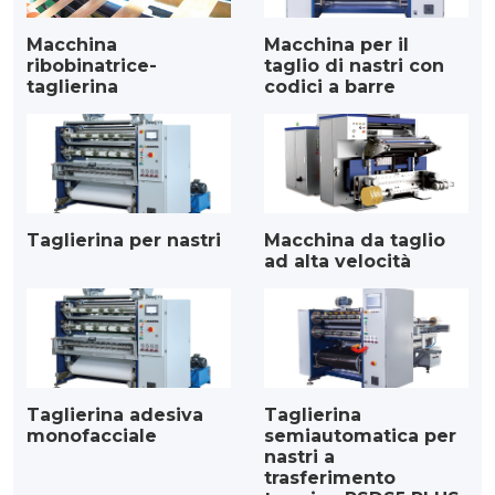
Macchina
Macchina per il
ribobinatrice-
taglio di nastri con
taglierina
codici a barre
Taglierina per nastri
Macchina da taglio
ad alta velocità
Taglierina adesiva
Taglierina
monofacciale
semiautomatica per
nastri a
trasferimento