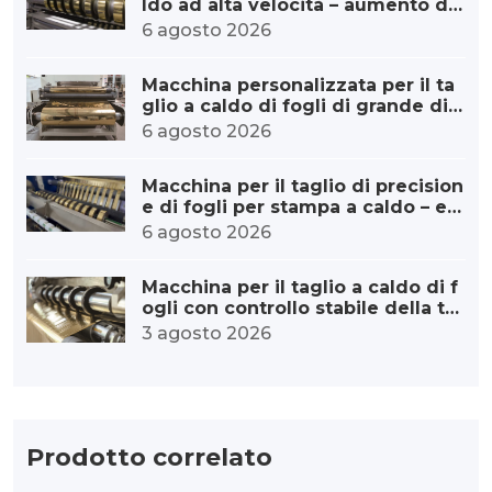
ldo ad alta velocità – aumento di
capacità
6 agosto 2026
Macchina personalizzata per il ta
glio a caldo di fogli di grande dia
metro per stampa a caldo.
6 agosto 2026
Macchina per il taglio di precision
e di fogli per stampa a caldo – err
ore minimo
6 agosto 2026
Macchina per il taglio a caldo di f
ogli con controllo stabile della te
nsione: dalla tensione precisa alla
3 agosto 2026
qualità eccezionale.
Prodotto correlato