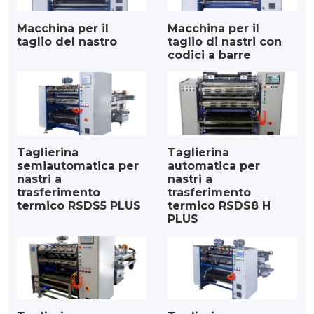
Macchina per il
Macchina per il
taglio del nastro
taglio di nastri con
codici a barre
Taglierina
Taglierina
semiautomatica per
automatica per
nastri a
nastri a
trasferimento
trasferimento
termico RSDS5 PLUS
termico RSDS8 H
PLUS