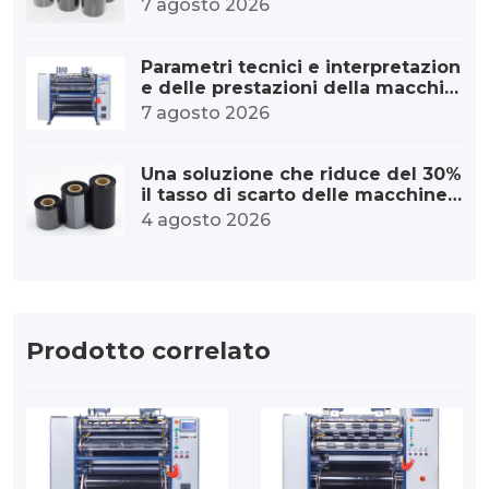
trasferimento termico
7 agosto 2026
Parametri tecnici e interpretazion
e delle prestazioni della macchin
a per il taglio ad alta velocità del
7 agosto 2026
nastro
Una soluzione che riduce del 30%
il tasso di scarto delle macchine
per il taglio dei nastri.
4 agosto 2026
Prodotto correlato