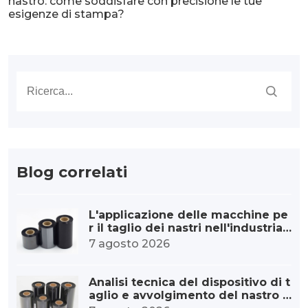
nastro: come soddisfare con precisione le tue
esigenze di stampa?
Blog correlati
L'applicazione delle macchine pe
r il taglio dei nastri nell'industria
dei materiali di consumo per la st
7 agosto 2026
ampa di etichette.
Analisi tecnica del dispositivo di t
aglio e avvolgimento del nastro a