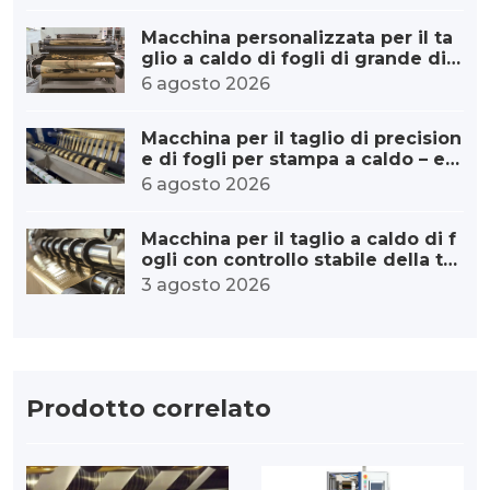
Macchina personalizzata per il ta
glio a caldo di fogli di grande dia
metro per stampa a caldo.
6 agosto 2026
Macchina per il taglio di precision
e di fogli per stampa a caldo – err
ore minimo
6 agosto 2026
Macchina per il taglio a caldo di f
ogli con controllo stabile della te
nsione: dalla tensione precisa alla
3 agosto 2026
qualità eccezionale.
Prodotto correlato