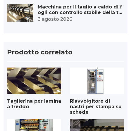
Macchina per il taglio a caldo di f
ogli con controllo stabile della te
nsione: dalla tensione precisa alla
3 agosto 2026
qualità eccezionale.
Prodotto correlato
Taglierina per lamina
Riavvolgitore di
a freddo
nastri per stampa su
schede