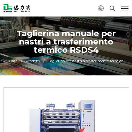
Taglierina manuale per
nastri a trasferimento
termico RSDS4
Casa
/
Prodotti
/
Taglierina per nastri a trasferimento termico
0