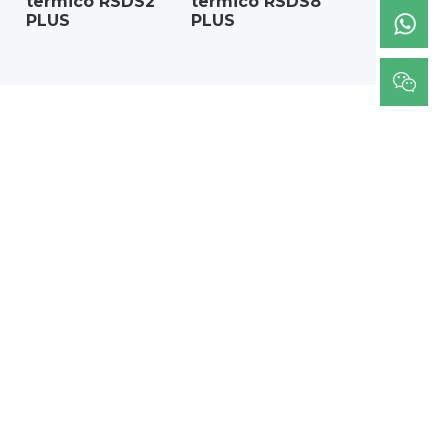
termico RSDS2
termico RSDS8
PLUS
PLUS