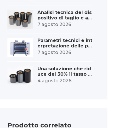
dei materiali di consu
mo per la stampa di e
tichette.
Analisi tecnica del dis
positivo di taglio e av
volgimento del nastro
7 agosto 2026
a trasferimento termi
co
Parametri tecnici e int
erpretazione delle pre
stazioni della macchin
7 agosto 2026
a per il taglio ad alta v
elocità del nastro
Una soluzione che rid
uce del 30% il tasso di
scarto delle macchine
4 agosto 2026
per il taglio dei nastri.
Prodotto correlato