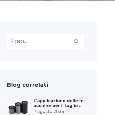
Blog correlati
L'applicazione delle m
acchine per il taglio d
ei nastri nell'industria
7 agosto 2026