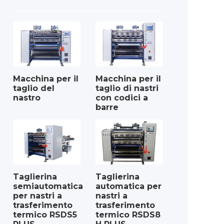
Macchina per il
Macchina per il
taglio del
taglio di nastri
nastro
con codici a
barre
Taglierina
Taglierina
semiautomatica
automatica per
per nastri a
nastri a
trasferimento
trasferimento
termico RSDS5
termico RSDS8