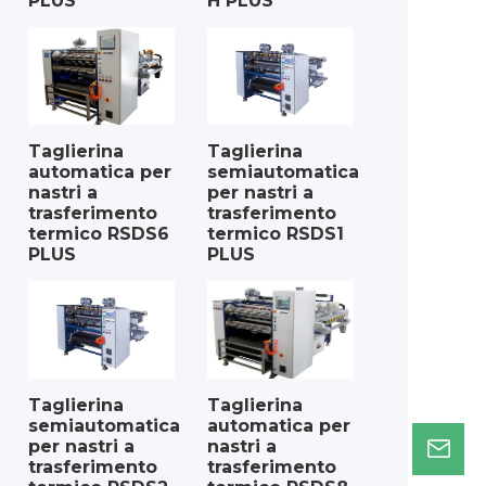
PLUS
H PLUS
Taglierina
Taglierina
automatica per
semiautomatica
nastri a
per nastri a
trasferimento
trasferimento
termico RSDS6
termico RSDS1
PLUS
PLUS
Taglierina
Taglierina
semiautomatica
automatica per
per nastri a
nastri a
trasferimento
trasferimento